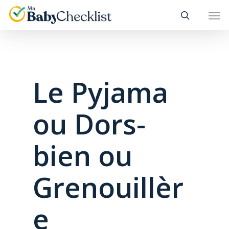
Skip
Men
to
main
content
Le Pyjama
ou Dors-
bien ou
Grenouillèr
e