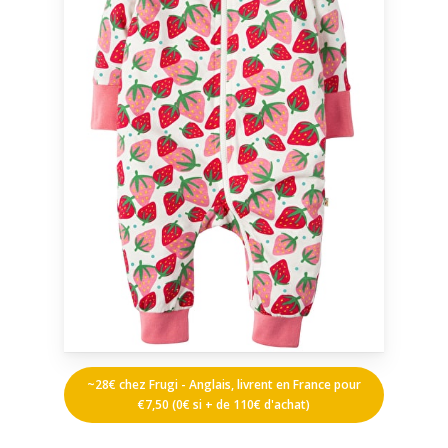
~28€ chez Frugi - Anglais, livrent en France pour
€7,50 (0€ si + de 110€ d'achat)