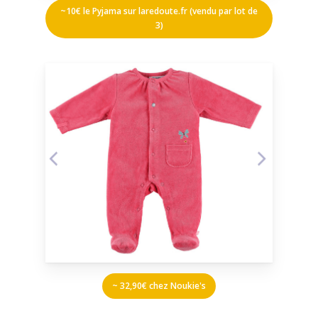
~10€ le Pyjama sur laredoute.fr (vendu par lot de
3)
~ 32,90€ chez Noukie's