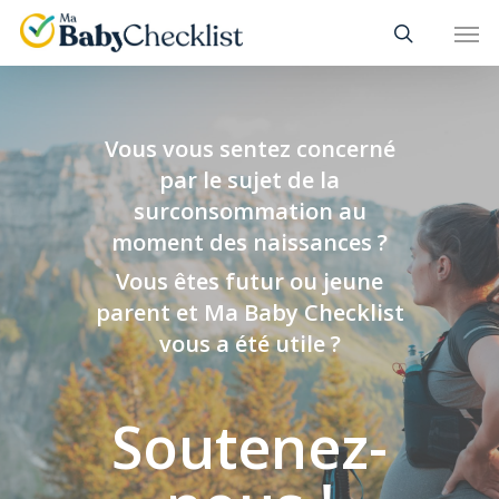
Skip
Men
to
main
content
Vous vous sentez concerné
par le sujet de la
surconsommation au
moment des naissances ?
Vous êtes futur ou jeune
parent et Ma Baby Checklist
vous a été utile ?
Soutenez-