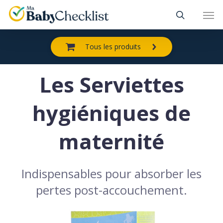
Skip
Men
to
main
content
Tous les produits
Les Serviettes
hygiéniques de
maternité
Indispensables pour absorber les
pertes post-accouchement.