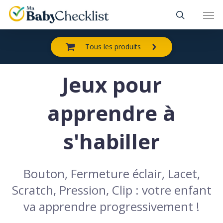
Skip
Men
to
main
content
Tous les produits
Jeux pour
apprendre à
s'habiller
Bouton, Fermeture éclair, Lacet,
Scratch, Pression, Clip : votre enfant
va apprendre progressivement !