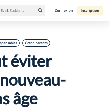
Connexion
Inscription
ispensables
Grand-parents
t éviter
n nouveau-
as âge