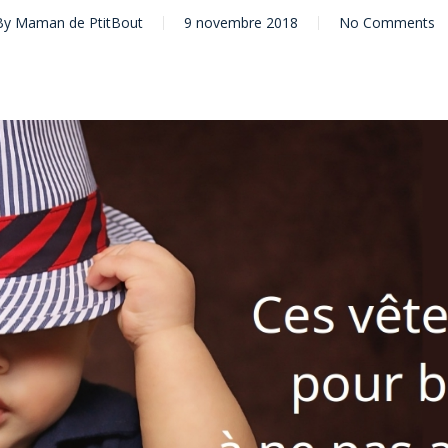
By
Maman de PtitBout
9 novembre 2018
No Comments