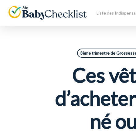
Skip
to
Liste des Indispensa
main
content
3ème trimestre de Grossess
Ces vêt
d’acheter
né ou