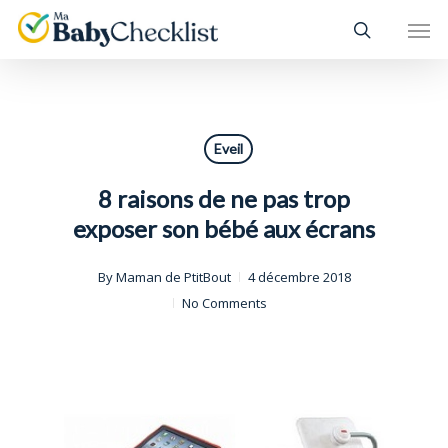
Skip
Men
to
main
content
Eveil
8 raisons de ne pas trop
exposer son bébé aux écrans
By
Maman de PtitBout
4 décembre 2018
No Comments