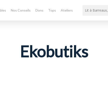
bles
Nos Conseils
Dons
Tops
Ateliers
Ekobutiks