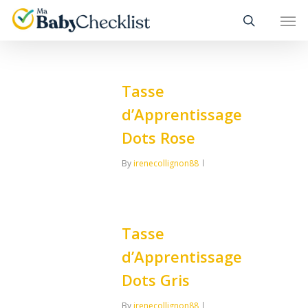
Skip
Men
to
main
content
Tasse
d’Apprentissage
Dots Rose
By
irenecollignon88
0
Tasse
d’Apprentissage
Dots Gris
By
irenecollignon88