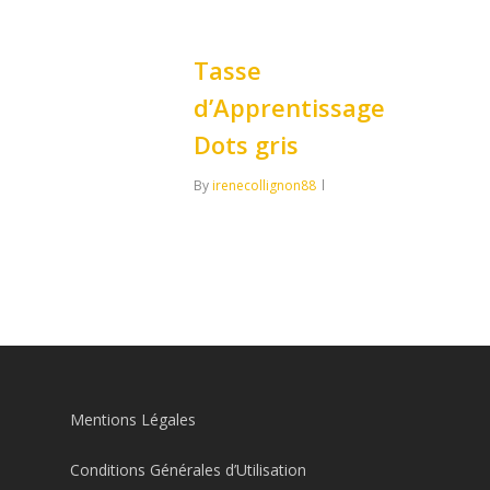
0
Tasse
d’Apprentissage
Dots gris
By
irenecollignon88
0
Mentions Légales
Conditions Générales d’Utilisation