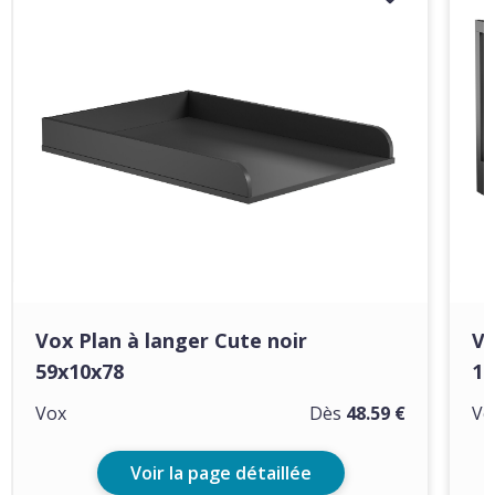
Vox Plan à langer Cute noir
Vo
59x10x78
14
Vox
Dès
48.59 €
Vo
Voir la page détaillée