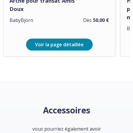
Arche pour transat Amis
Ho
Doux
po
ma
BabyBjörn
Dès
50.00 €
Ba
Voir la page détaillée
Accessoires
vous pourriez également avoir