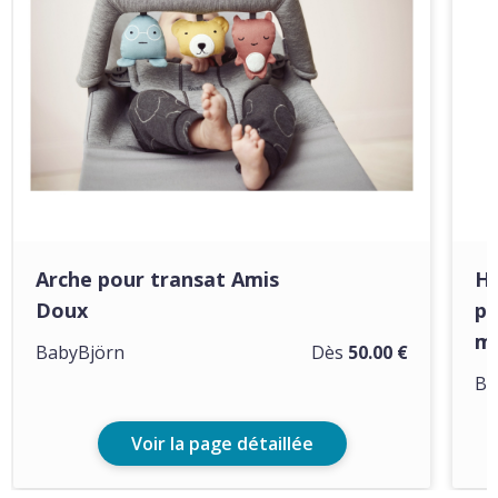
Arche pour transat Amis
Ho
Doux
po
ma
BabyBjörn
Dès
50.00 €
Ba
Voir la page détaillée