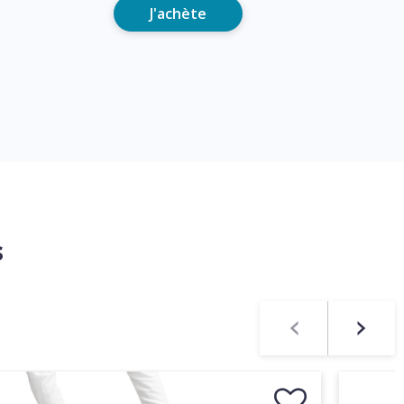
J'achète
s