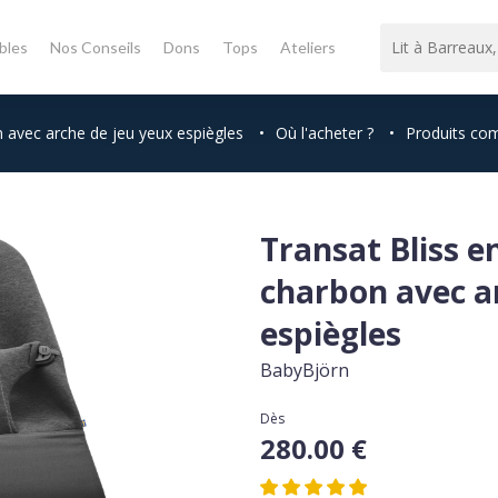
bles
Nos Conseils
Dons
Tops
Ateliers
n avec arche de jeu yeux espiègles
•
Où l'acheter ?
•
Produits com
Transat Bliss en
charbon avec a
espiègles
BabyBjörn
Dès
280.00 €