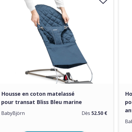
Housse en coton matelassé
Ho
pour transat Bliss Bleu marine
po
an
BabyBjörn
Dès
52.50 €
Ba