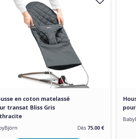
usse en coton matelassé
Houss
ur transat Bliss Gris
pour 
thracite
BabyB
byBjörn
Dès
75.00 €