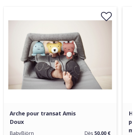
Arche pour transat Amis
Ho
Doux
po
ma
BabyBjörn
Dès
50.00 €