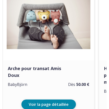
Arche pour transat Amis
Ho
Doux
po
ma
BabyBjörn
Dès
50.00 €
Ba
Voir la page détaillée