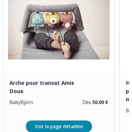
Arche pour transat Amis
Ho
Doux
po
ma
BabyBjörn
Dès
50.00 €
Ba
Voir la page détaillée