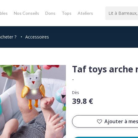
bles
Nos Conseils
Dons
Tops
Ateliers
acheter ?
•
Accessoires
Taf toys arche 
-
Dès
39.8 €
Ajouter à mes