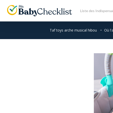
Skip
to
Liste des Indispensa
main
content
Taf toys arche musical hibou
•
Où l'