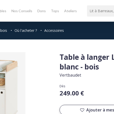
bles
Nos Conseils
Dons
Tops
Ateliers
 bois
•
Où l'acheter ?
•
Accessoires
Table à langer
blanc - bois
Vertbaudet
Dès
249.00 €
Ajouter à mes