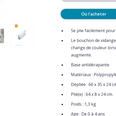
Où l'acheter
Se plie facilement pour 
Le bouchon de vidange e
change de couleur lors
augmente.
Base antidérapante
Matériaux : Polypropyl
Dépliée : 66 x 35 x 24 
Plié(e) : 64 x 8 x 24 cm.
Poids : 1,3 kg
Age : De 0 à 4 ans