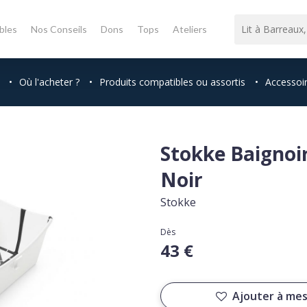
bles
Nos Conseils
Dons
Tops
Ateliers
•
Où l'acheter ?
•
Produits compatibles ou assortis
•
Accessoi
Stokke Baignoir
Noir
Stokke
Dès
43 €
Ajouter à mes