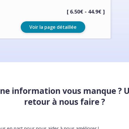
[ 6.50€ - 44.9€ ]
Voir la page détaillée
ne information vous manque ? 
retour à nous faire ?
ous en part pour nous aider à nous améliorer !