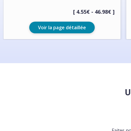
[ 4.55€ - 46.98€ ]
Voir la page détaillée
U
Faites n