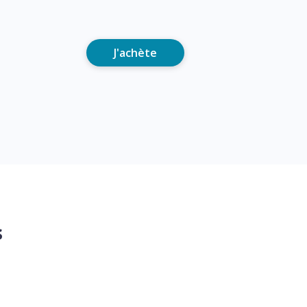
J'achète
s