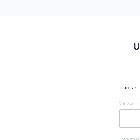
U
Faites n
Votre adres
Votre mess