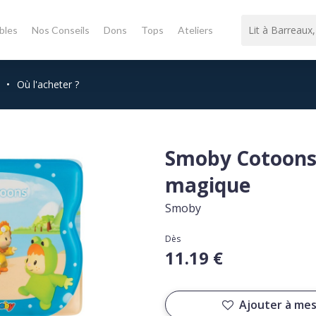
bles
Nos Conseils
Dons
Tops
Ateliers
•
Où l'acheter ?
Smoby Cotoons 
magique
Smoby
Dès
11.19 €
Ajouter à mes