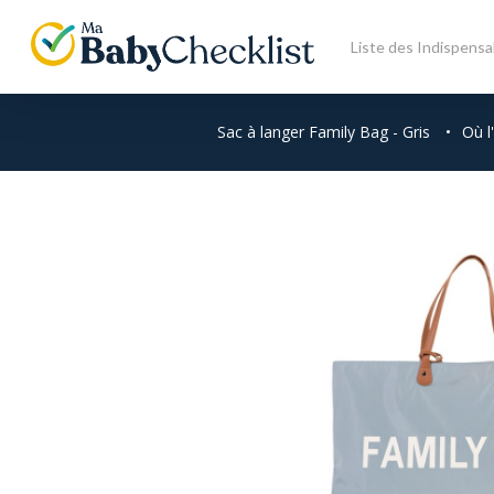
Skip
to
Liste des Indispensa
main
content
Sac à langer Family Bag - Gris
•
Où l