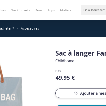
bles
Nos Conseils
Dons
Tops
Ateliers
'acheter ?
•
Accessoires
Sac à langer Fa
Childhome
Dès
49.95 €
Ajouter à mes