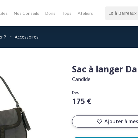
bles
Nos Conseils
Dons
Tops
Ateliers
er ?
•
Accessoires
Sac à langer Dai
Candide
Dès
175 €
Ajouter à mes