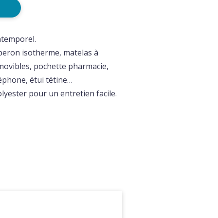
intemporel.
iberon isotherme, matelas à
movibles, pochette pharmacie,
léphone, étui tétine…
polyester pour un entretien facile.