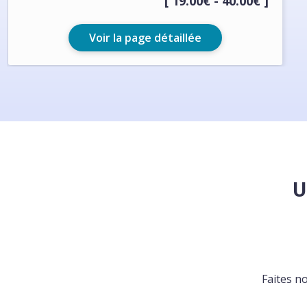
[ 19.00€ - 40.00€ ]
Voir la page détaillée
U
Faites n