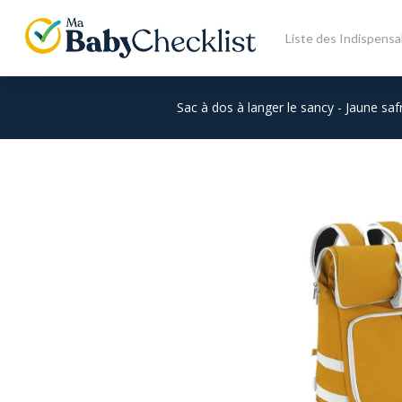
Skip
to
Liste des Indispensa
main
content
Sac à dos à langer le sancy - Jaune saf