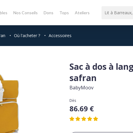
bles
Nos Conseils
Dons
Tops
Ateliers
ran
•
Où l'acheter ?
•
Accessoires
Sac à dos à lang
safran
BabyMoov
Dès
86.69 €