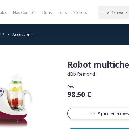
bles
Nos Conseils
Dons
Tops
Ateliers
r ?
•
Accessoires
Robot multichef
dBb Remond
Dès
98.50 €
Ajouter à mes