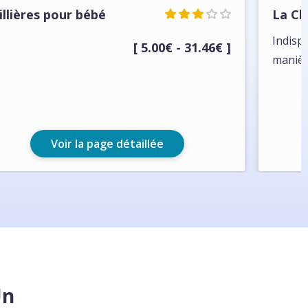
illières pour bébé
La Ch
Indisp
[ 5.00€ - 31.46€ ]
manièr
Voir la page détaillée
Un