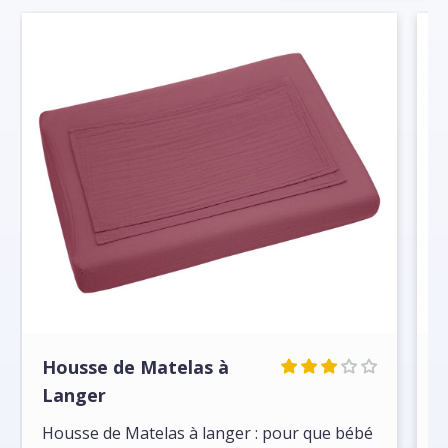
Housse de Matelas à
C
Langer
L
Housse de Matelas à langer : pour que bébé
l