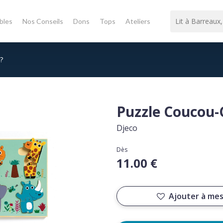
bles
Nos Conseils
Dons
Tops
Ateliers
?
Puzzle Coucou-
Djeco
Dès
11.00 €
Ajouter à mes