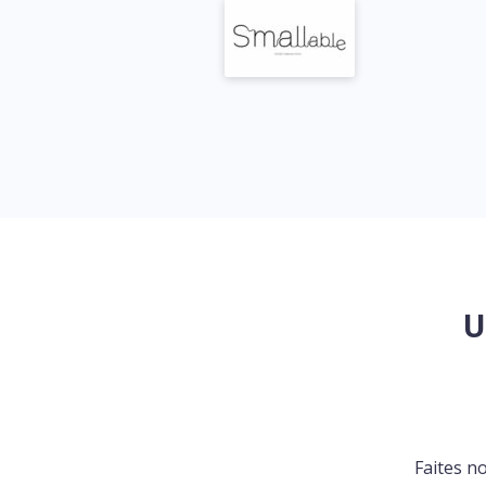
U
Faites n