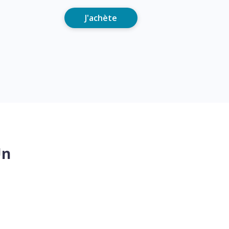
J'achète
Un