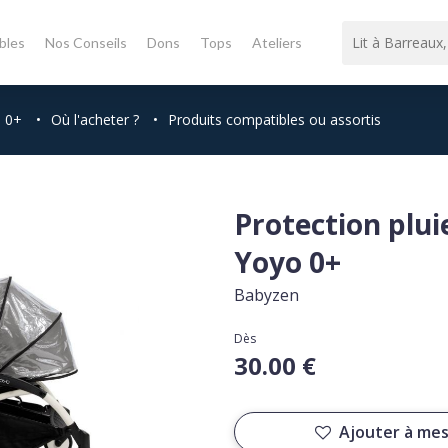
bles
Nos Conseils
Dons
Tops
Ateliers
o 0+
•
Où l'acheter ?
•
Produits compatibles ou assortis
Protection plui
Yoyo 0+
Babyzen
Dès
30.00 €
Ajouter à mes