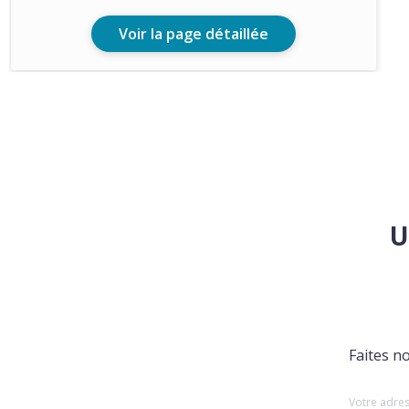
Voir la page détaillée
U
Faites n
Votre adres