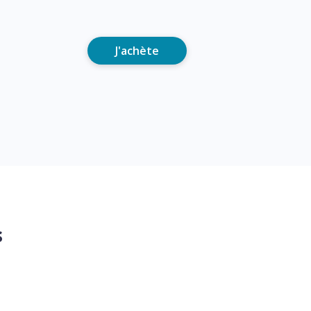
J'achète
s