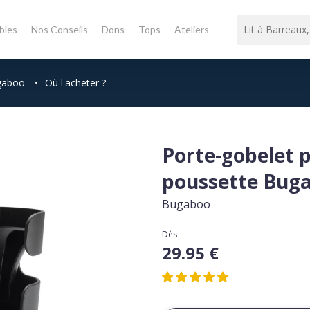
bles
Nos Conseils
Dons
Tops
Ateliers
ugaboo
•
Où l'acheter ?
Porte-gobelet 
poussette Bug
Bugaboo
Dès
29.95 €