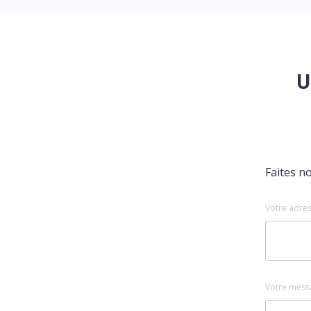
U
Faites n
Votre adres
Votre mess