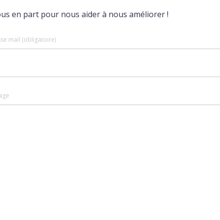
ous en part pour nous aider à nous améliorer !
se mail (obligatoire)
age