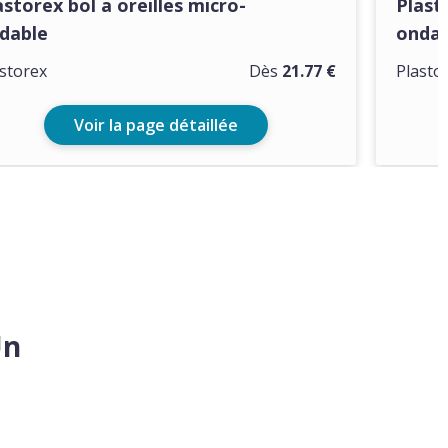
astorex bol a oreilles micro-
Plast
dable
ondab
storex
Dès
21.77 €
Plasto
Voir la page détaillée
Un