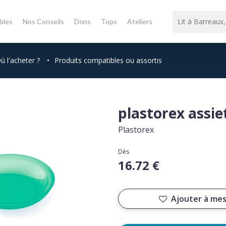
bles
Nos Conseils
Dons
Tops
Ateliers
ù l'acheter ?
•
Produits compatibles ou assortis
plastorex assi
Plastorex
Dès
16.72 €
Ajouter à mes