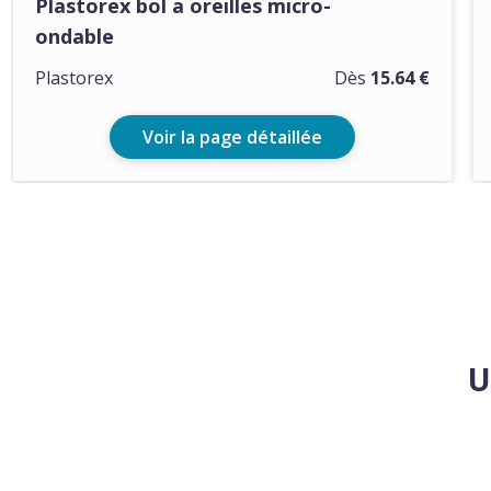
Plastorex bol a oreilles micro-
ondable
Plastorex
Dès
15.64 €
Voir la page détaillée
U