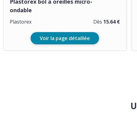
Plastorex bol a oreilles micro-
ondable
Plastorex
Dès
15.64 €
Voir la page détaillée
U