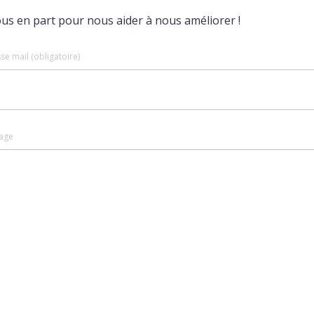
ous en part pour nous aider à nous améliorer !
se mail (obligatoire)
age