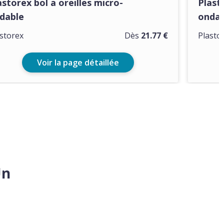
astorex bol a oreilles micro-
Plast
dable
ondab
storex
Dès
21.77 €
Plasto
Voir la page détaillée
Un