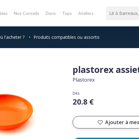
bles
Nos Conseils
Dons
Tops
Ateliers
ù l'acheter ?
•
Produits compatibles ou assortis
plastorex assi
Plastorex
Dès
20.8 €
Ajouter à mes