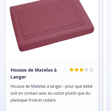
Housse de Matelas à
C
Langer
L
Housse de Matelas à langer : pour que bébé
l
soit en contact avec du coton plutôt que du
r
plastique froid et collant.