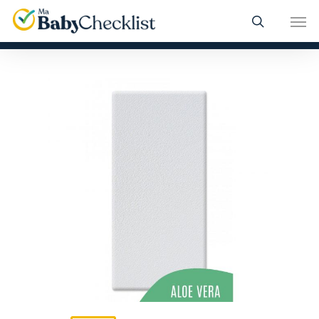
Skip
Men
to
main
content