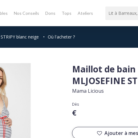
bles
Nos Conseils
Dons
Tops
Ateliers
 STRIPY blanc neige
•
Où l'acheter ?
Maillot de bain
MLJOSEFINE STR
Mama Licious
Dès
€
Ajouter à mes