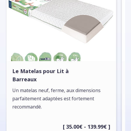
Le Matelas pour Lit à
L
Barreaux
I
Un matelas neuf, ferme, aux dimensions
m
parfaitement adaptées est fortement
recommandé.
[ 35.00€ - 139.99€ ]