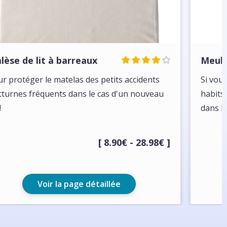
alèse de lit à barreaux
Meub
r protéger le matelas des petits accidents
Si vou
turnes fréquents dans le cas d'un nouveau
habits 
!
dans le
[ 8.90€ - 28.98€ ]
Voir la page détaillée