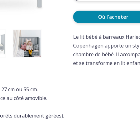
Où l'acheter
Le
lit bébé à barreaux Harle
Copenhagen
apporte un styl
chambre de bébé. Il accomp
et se transforme en lit enfan
, 27 cm ou 55 cm.
ce au côté amovible.
 forêts durablement gérées).