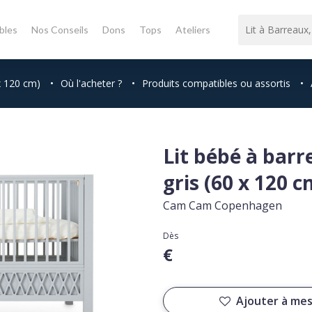
bles
Nos Conseils
Dons
Tops
Ateliers
 x 120 cm)
•
Où l'acheter ?
•
Produits compatibles ou assortis
•
Lit bébé à bar
gris (60 x 120 c
Cam Cam Copenhagen
Dès
€
Ajouter à mes