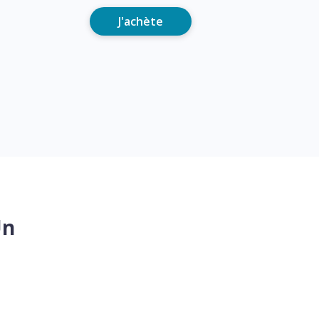
J'achète
Un