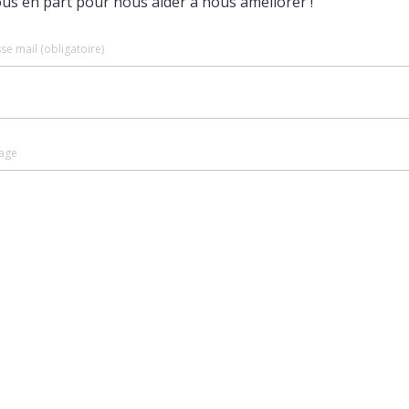
ous en part pour nous aider à nous améliorer !
se mail (obligatoire)
age