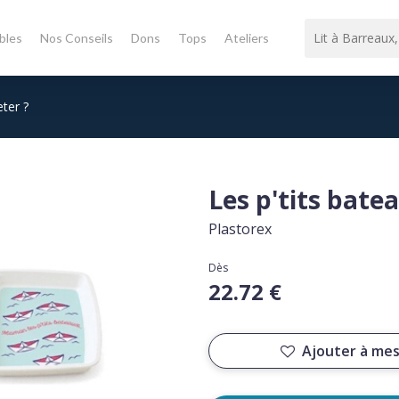
bles
Nos Conseils
Dons
Tops
Ateliers
eter ?
Les p'tits bate
Plastorex
Dès
22.72 €
Ajouter à mes