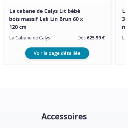
La cabane de Calys Lit bébé
La
bois massif Lali Lin Brun 60 x
3 
120 cm
ma
La Cabane de Calys
Dès
625.99 €
La
Voir la page détaillée
Accessoires