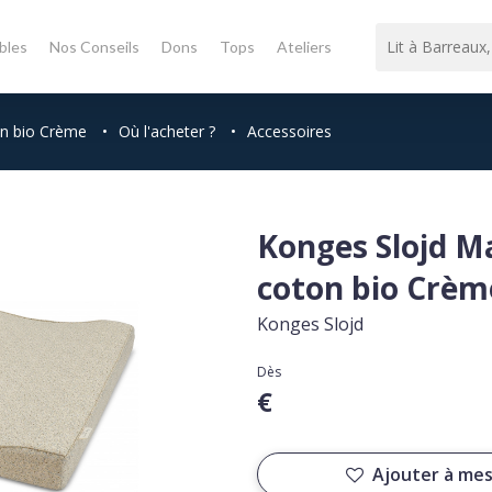
bles
Nos Conseils
Dons
Tops
Ateliers
on bio Crème
•
Où l'acheter ?
•
Accessoires
Konges Slojd Ma
coton bio Crèm
Konges Slojd
Dès
€
Ajouter à mes