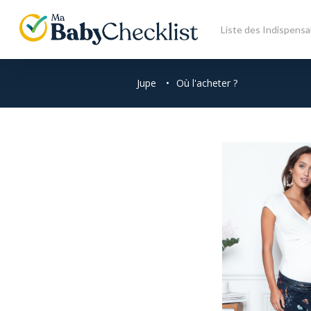
Skip
to
Liste des Indispensa
main
content
Jupe
•
Où l'acheter ?