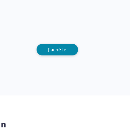
J'achète
Un