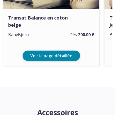
Transat Balance en coton
Tr
beige
je
BabyBjörn
Dès
200.00 €
Ba
Voir la page détaillée
Accessoires