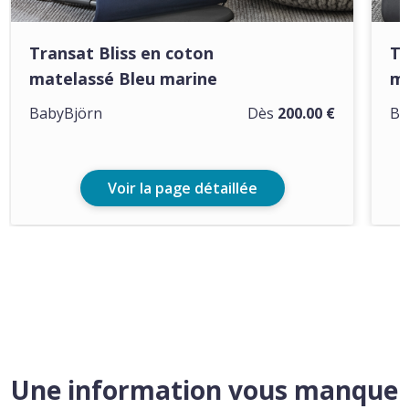
Transat Bliss en coton
Tr
matelassé Bleu marine
ma
BabyBjörn
Dès
200.00 €
Ba
Voir la page détaillée
Une information vous manque