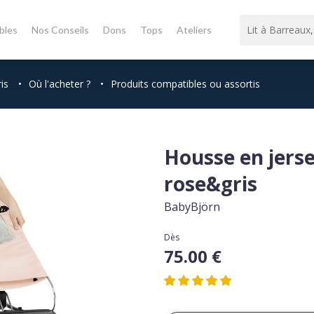
bles
Nos Conseils
Dons
Tops
Ateliers
is
•
Où l'acheter ?
•
Produits compatibles ou assortis
Housse en jers
rose&gris
BabyBjörn
Dès
75.00 €