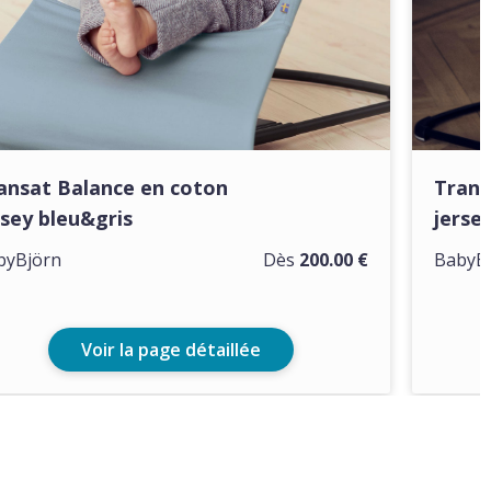
ansat Balance en coton
Trans
rsey bleu&gris
jerse
byBjörn
Dès
200.00 €
BabyB
Voir la page détaillée