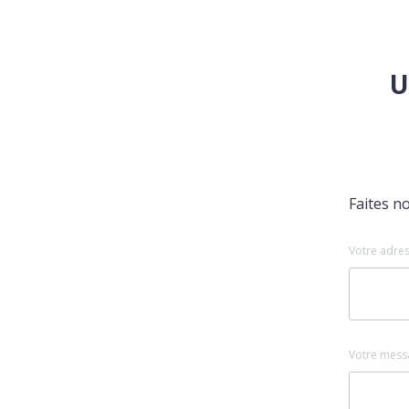
U
Faites n
Votre adres
Votre mess