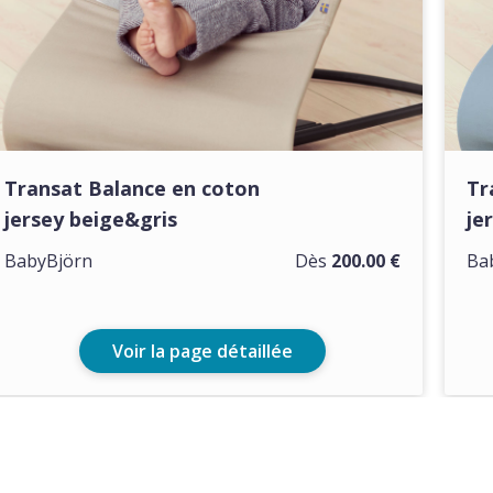
Transat Balance en coton
Tr
jersey beige&gris
je
BabyBjörn
Dès
200.00 €
Ba
Voir la page détaillée