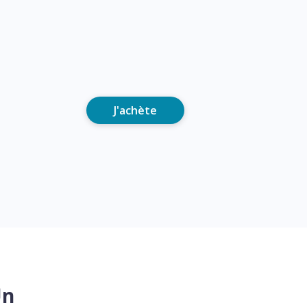
J'achète
Un