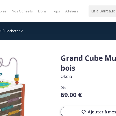
bles
Nos Conseils
Dons
Tops
Ateliers
Où l'acheter ?
Grand Cube Mult
bois
Okoîa
Dès
69.00 €
Ajouter à mes