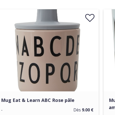
Mug Eat & Learn ABC Rose pâle
Mu
am
-
Dès
9.00 €