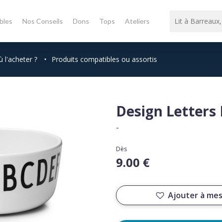
bles
Nos Conseils
Dons
Tops
Ateliers
 l'acheter ?
•
Produits compatibles ou assortis
Design Letters
-
Dès
9.00 €
Ajouter à mes