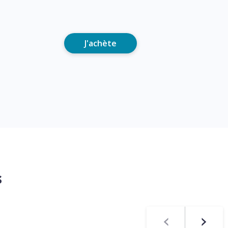
J'achète
s