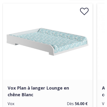
Vox Plan à langer Lounge en
Ar
chêne Blanc
co
Vox
Dès
56.00 €
Vo