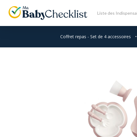
Skip
to
Liste des Indispensa
main
content
Coffret repas - Set de 4 accessoires
•