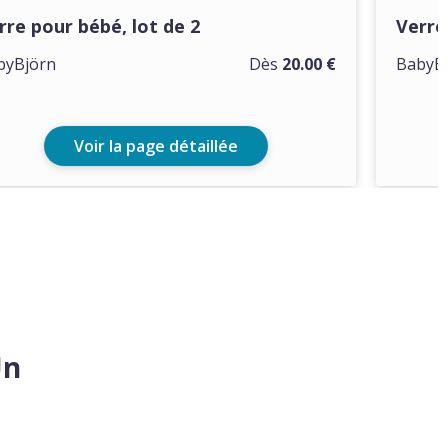
rre pour bébé, lot de 2
Verre
byBjörn
Dès
20.00 €
BabyB
Voir la page détaillée
Un