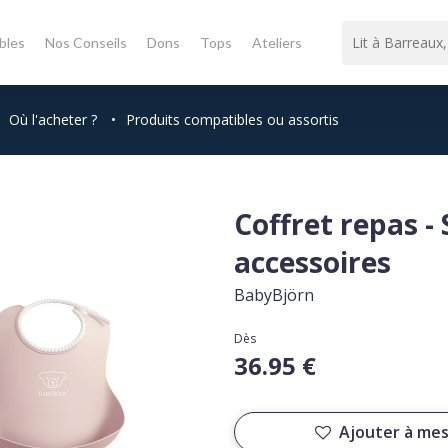
bles
Nos Conseils
Dons
Tops
Ateliers
Où l'acheter ?
•
Produits compatibles ou assortis
Coffret repas - 
accessoires
BabyBjörn
Dès
36.95 €
Ajouter à mes