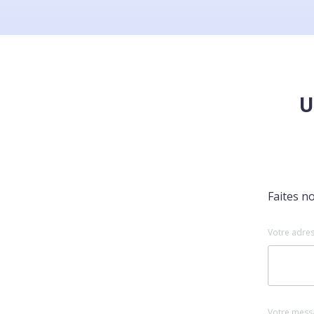
U
Faites n
Votre adres
Votre mess