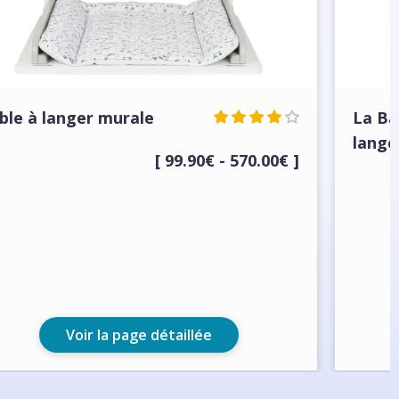
ble à langer murale
La Ba
lange
[ 99.90€ - 570.00€ ]
Voir la page détaillée