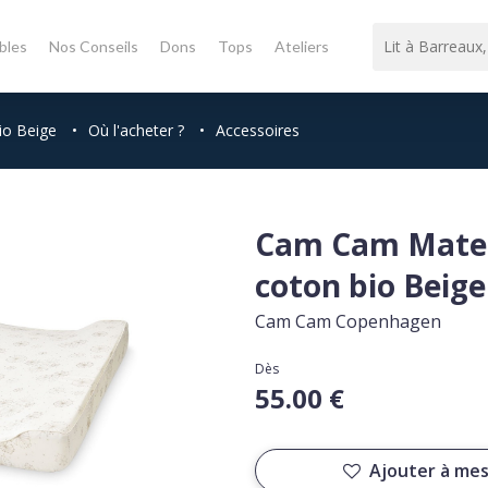
bles
Nos Conseils
Dons
Tops
Ateliers
io Beige
•
Où l'acheter ?
•
Accessoires
Cam Cam Matel
coton bio Beige
Cam Cam Copenhagen
Dès
55.00 €
Ajouter à mes