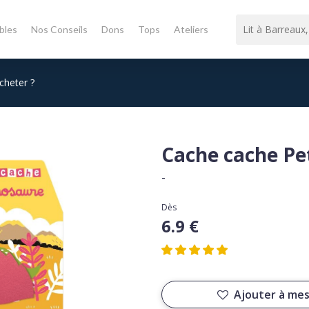
bles
Nos Conseils
Dons
Tops
Ateliers
cheter ?
Cache cache Pe
-
Dès
6.9 €
Ajouter à mes