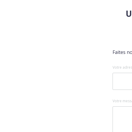
U
Faites n
Votre adres
Votre mess