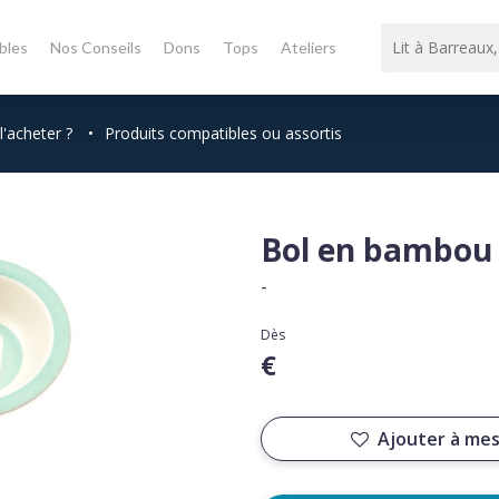
bles
Nos Conseils
Dons
Tops
Ateliers
l'acheter ?
•
Produits compatibles ou assortis
Bol en bambou 
-
Dès
€
Ajouter à mes