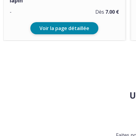
lapin
-
Dès
7.00 €
Voir la page détaillée
U
Faites n