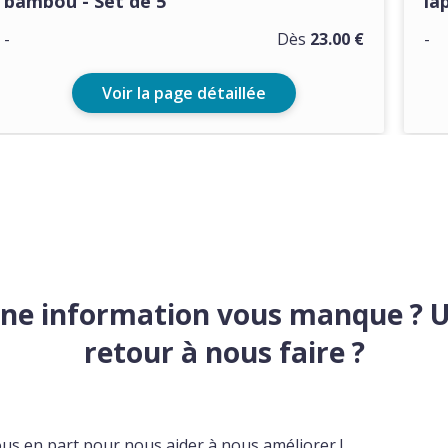
bambou - Set de 5
la
-
Dès
23.00 €
-
Voir la page détaillée
ne information vous manque ? 
retour à nous faire ?
ous en part pour nous aider à nous améliorer !