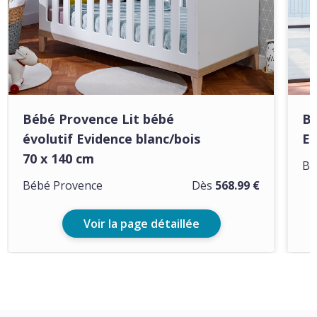
Bébé Provence Lit bébé
Bé
évolutif Evidence blanc/bois
Ev
70 x 140 cm
Bé
Bébé Provence
Dès
568.99 €
Voir la page détaillée