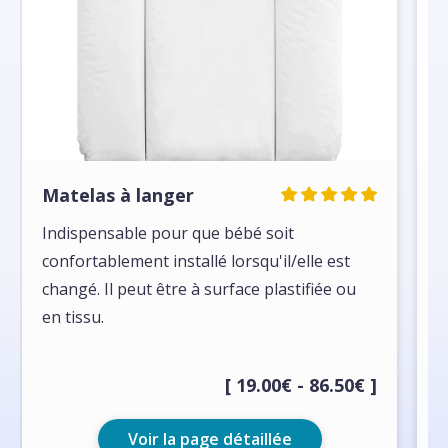
Matelas à langer
H
L
Indispensable pour que bébé soit
confortablement installé lorsqu'il/elle est
H
changé. Il peut être à surface plastifiée ou
s
en tissu.
p
[ 19.00€ - 86.50€ ]
Voir la page détaillée