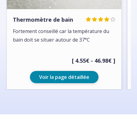
Thermomètre de bain
J
Fortement conseillé car la température du
J
bain doit se situer autour de 37°C
a
[ 4.55€ - 46.98€ ]
Voir la page détaillée